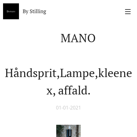
By Stilling
MANO
Håndsprit,Lampe,kleene
x, affald.
01-01-2021