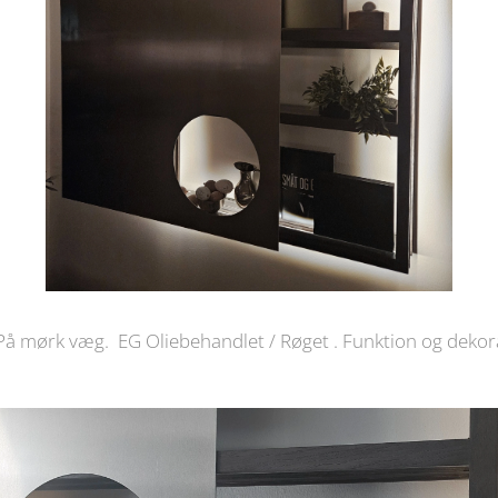
rk væg. EG Oliebehandlet / Røget . Funktion og dekorat