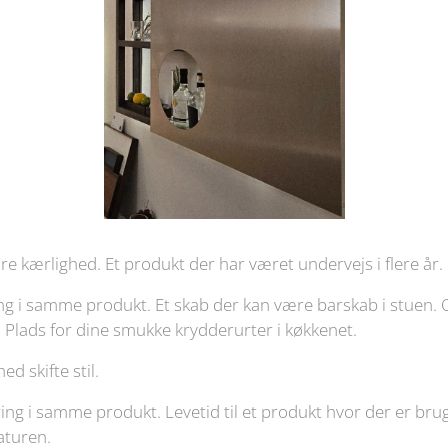
re kærlighed. Et produkt der har været undervejs i flere år.
ng i samme produkt. Et skab der kan være barskab i stuen
 Plads for dine smukke krydderurter i køkkenet.
d skifte stil.
ing i samme produkt. Levetid til et produkt hvor der er bru
aturen.