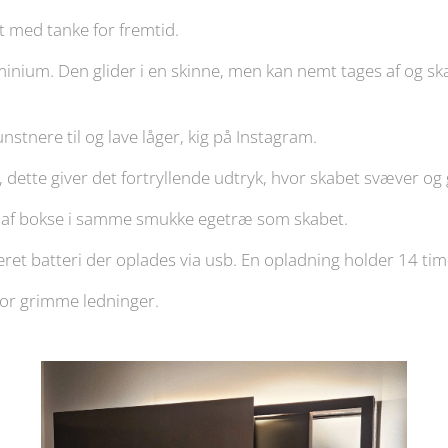
t med tanke for fremtid.
uminium. Den glider i en skinne, men kan nemt tages af og s
stnere til og lave låger, kig på Instagram.
t, dette giver det fortryllende udtryk, hvor skabet svæver og 
t af bokse i samme smukke egetræ som skabet.
lleret batteri der oplades via usb. En opladning holder 14 tim
for grimme ledninger.