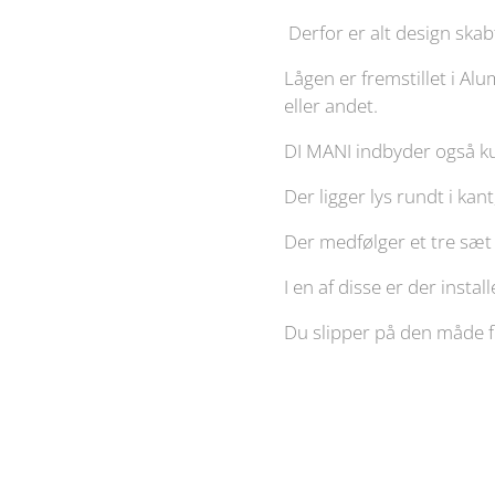
Derfor er alt design skab
Lågen er fremstillet i Al
eller andet.
DI MANI indbyder også kun
Der ligger lys rundt i kan
Der medfølger et tre sæ
I en af disse er der insta
Du slipper på den måde 