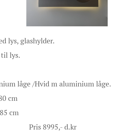
d lys, glashylder.
til lys.
inium låge /Hvid m aluminium låge.
 80 cm
5 cm
995,- d.kr