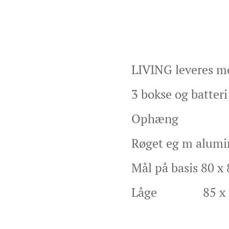
LIVING leveres me
3 bokse og batteri 
Ophæng
Røget eg m alum
Mål på basis 80 x
Låge 85 x 8
Pris 8